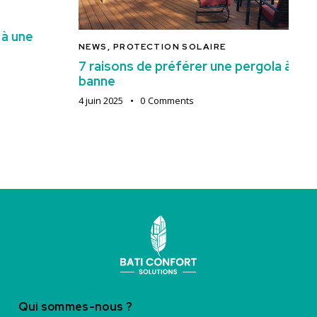
NEWS
,
PROTECTION SOLAIRE
N
7 raisons de préférer une pergola à un store
Cr
banne
fo
4 juin 2025
0
Comments
13 
Qui sommes-nous ?